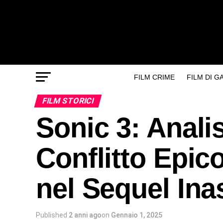
FILM CRIME
FILM DI 
FILM STORICI
Sonic 3: Analisi
Conflitto Epic
nel Sequel Ina
Published
2 anni ago
on
Gennaio 1, 2025