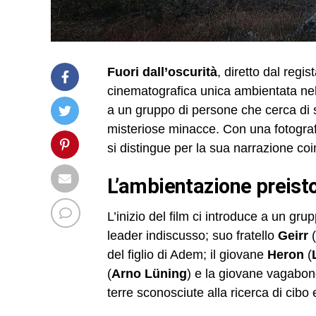
Fuori dall’oscurità
, diretto dal regi
cinematografica unica ambientata nell
a un gruppo di persone che cerca di 
misteriose minacce. Con una fotograf
si distingue per la sua narrazione co
l’ambientazione preist
L’inizio del film ci introduce a un g
leader indiscusso; suo fratello
Geirr
(
del figlio di Adem; il giovane
Heron
(
(
Arno Lüning
) e la giovane vagabo
terre sconosciute alla ricerca di cib