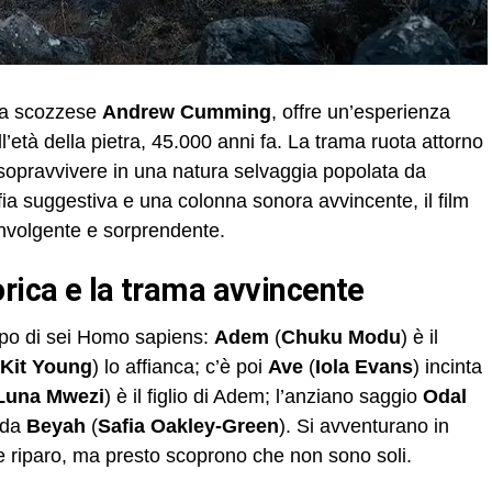
sta scozzese
Andrew Cumming
, offre un’esperienza
’età della pietra, 45.000 anni fa. La trama ruota attorno
sopravvivere in una natura selvaggia popolata da
ia suggestiva e una colonna sonora avvincente, il film
involgente e sorprendente.
orica e la trama avvincente
ruppo di sei Homo sapiens:
Adem
(
Chuku Modu
) è il
Kit Young
) lo affianca; c’è poi
Ave
(
Iola Evans
) incinta
Luna Mwezi
) è il figlio di Adem; l’anziano saggio
Odal
nda
Beyah
(
Safia Oakley-Green
). Si avventurano in
o e riparo, ma presto scoprono che non sono soli.