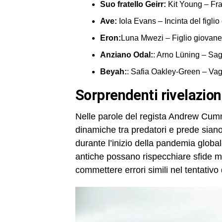
Suo fratello Geirr:
Kit Young – Frat
Ave:
Iola Evans – Incinta del figlio
Eron:
Luna Mwezi – Figlio giovane
Anziano Odal:
: Arno Lüning – Sag
Beyah:
: Safia Oakley-Green – Va
sorprendenti rivelazion
Nelle parole del regista Andrew Cummi
dinamiche tra predatori e prede sian
durante l’inizio della pandemia global
antiche possano rispecchiare sfide mo
commettere errori simili nel tentativo