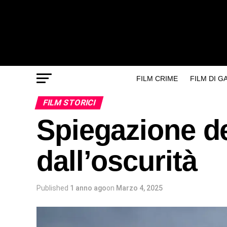
FILM CRIME
FILM DI 
FILM STORICI
Spiegazione del
dall’oscurità
Published
1 anno ago
on
Marzo 4, 2025