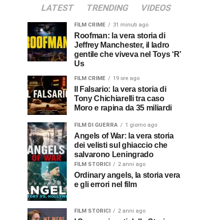
LATEST
TRENDING
VIDEOS
FILM CRIME
31 minuti ago
Roofman: la vera storia di
Jeffrey Manchester, il ladro
gentile che viveva nel Toys ‘R’
Us
FILM CRIME
19 ore ago
Il Falsario: la vera storia di
Tony Chichiarelli tra caso
Moro e rapina da 35 miliardi
FILM DI GUERRA
1 giorno ago
Angels of War: la vera storia
dei velisti sul ghiaccio che
salvarono Leningrado
FILM STORICI
2 anni ago
Ordinary angels, la storia vera
e gli errori nel film
FILM STORICI
2 anni ago