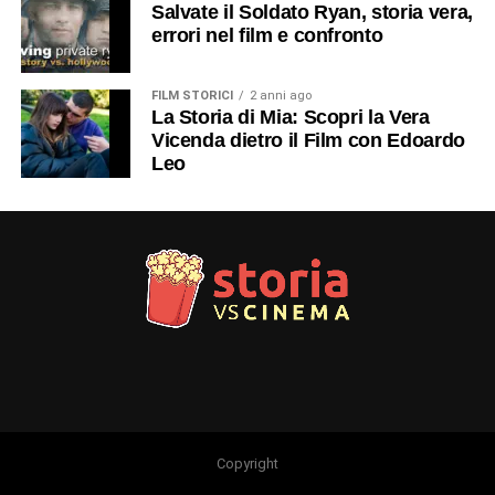
Salvate il Soldato Ryan, storia vera,
errori nel film e confronto
FILM STORICI
2 anni ago
La Storia di Mia: Scopri la Vera
Vicenda dietro il Film con Edoardo
Leo
Copyright