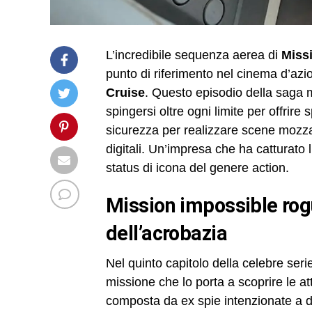
L’incredibile sequenza aerea di
Miss
punto di riferimento nel cinema d’azi
Cruise
. Questo episodio della saga m
spingersi oltre ogni limite per offrire
sicurezza per realizzare scene mozzaf
digitali. Un’impresa che ha catturato 
status di icona del genere action.
mission impossible rogue nation: trama e contesto
dell’acrobazia
Nel quinto capitolo della celebre seri
missione che lo porta a scoprire le a
composta da ex spie intenzionate a des