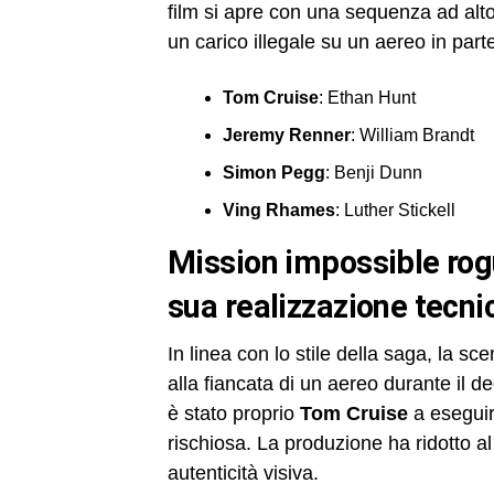
film si apre con una sequenza ad alt
un carico illegale su un aereo in par
Tom Cruise
: Ethan Hunt
Jeremy Renner
: William Brandt
Simon Pegg
: Benji Dunn
Ving Rhames
: Luther Stickell
mission impossible rogue nation: la scena dell’aereo e la
sua realizzazione tecni
In linea con lo stile della saga, la s
alla fiancata di un aereo durante il 
è stato proprio
Tom Cruise
a esegui
rischiosa. La produzione ha ridotto a
autenticità visiva.