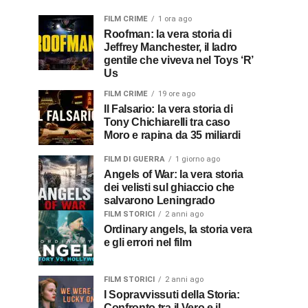
FILM CRIME
1 ora ago
Roofman: la vera storia di
Jeffrey Manchester, il ladro
gentile che viveva nel Toys ‘R’
Us
FILM CRIME
19 ore ago
Il Falsario: la vera storia di
Tony Chichiarelli tra caso
Moro e rapina da 35 miliardi
FILM DI GUERRA
1 giorno ago
Angels of War: la vera storia
dei velisti sul ghiaccio che
salvarono Leningrado
FILM STORICI
2 anni ago
Ordinary angels, la storia vera
e gli errori nel film
FILM STORICI
2 anni ago
I Sopravvissuti della Storia:
Confronto tra il Vero e il