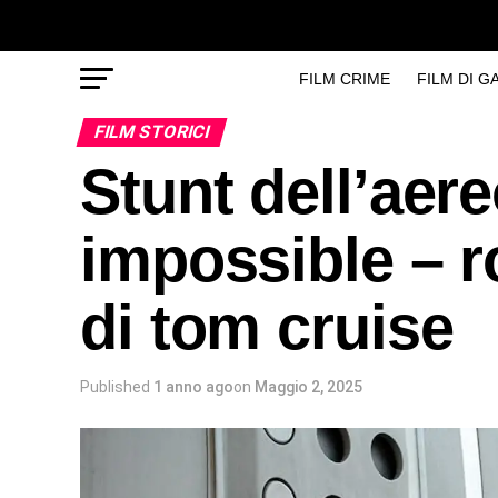
FILM CRIME
FILM DI 
FILM STORICI
Stunt dell’aer
impossible – r
di tom cruise
Published
1 anno ago
on
Maggio 2, 2025