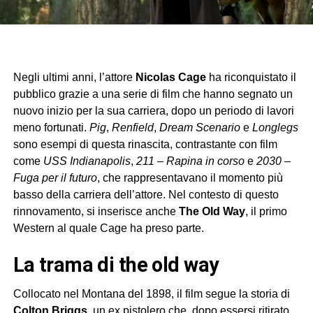
Negli ultimi anni, l’attore
Nicolas Cage
ha riconquistato il
pubblico grazie a una serie di film che hanno segnato un
nuovo inizio per la sua carriera, dopo un periodo di lavori
meno fortunati.
Pig
,
Renfield
,
Dream Scenario
e
Longlegs
sono esempi di questa rinascita, contrastante con film
come
USS Indianapolis
,
211 – Rapina in corso
e
2030 –
Fuga per il futuro
, che rappresentavano il momento più
basso della carriera dell’attore. Nel contesto di questo
rinnovamento, si inserisce anche
The Old Way
, il primo
Western al quale Cage ha preso parte.
la trama di the old way
Collocato nel Montana del 1898, il film segue la storia di
Colton Briggs
, un ex pistolero che, dopo essersi ritirato