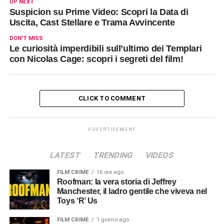
UP NEXT
Suspicion su Prime Video: Scopri la Data di
Uscita, Cast Stellare e Trama Avvincente
DON'T MISS
Le curiosità imperdibili sull’ultimo dei Templari
con Nicolas Cage: scopri i segreti del film!
CLICK TO COMMENT
ADVERTISEMENT
LATEST
TRENDING
VIDEOS
FILM CRIME
16 ore ago
Roofman: la vera storia di Jeffrey
Manchester, il ladro gentile che viveva nel
Toys ‘R’ Us
FILM CRIME
1 giorno ago