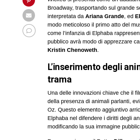
Broadway, trasportando sul grande sc
interpretata da
Ariana Grande
, ed
E
modo meticoloso il primo atto del musi
come l’infanzia di Elphaba rappresent
pubblico avrà modo di apprezzare cam
Kristin Chenoweth
.
L’inserimento degli animali parlanti e l’evoluzione della
trama
Una delle innovazioni chiave che il fi
della presenza di animali parlanti, ev
Oz. Questo elemento aggiuntivo arric
Elphaba nel difendere i diritti degli a
modificando la sua immagine pubblic