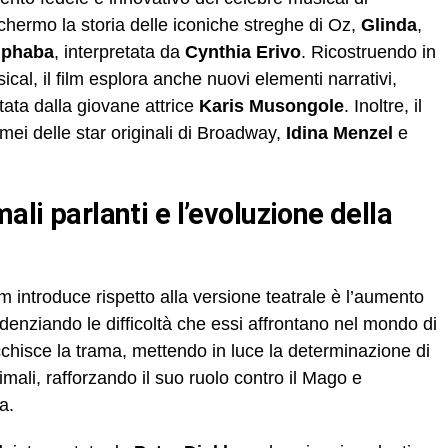
hermo la storia delle iconiche streghe di Oz,
Glinda
,
lphaba
, interpretata da
Cynthia Erivo
. Ricostruendo in
cal, il film esplora anche nuovi elementi narrativi,
ata dalla giovane attrice
Karis Musongole
. Inoltre, il
ei delle star originali di Broadway,
Idina Menzel
e
lm introduce rispetto alla versione teatrale è l’aumento
idenziando le difficoltà che essi affrontano nel mondo di
chisce la trama, mettendo in luce la determinazione di
nimali, rafforzando il suo ruolo contro il Mago e
a.