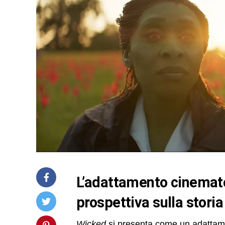
L’adattamento cinematografico di Wicked: una nuova
prospettiva sulla storia
Wicked
si presenta come un adattame