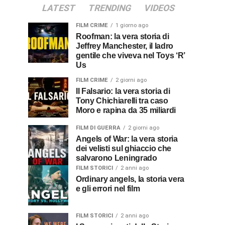
LATEST
TRENDING
VIDEOS
FILM CRIME
1 giorno ago
Roofman: la vera storia di
Jeffrey Manchester, il ladro
gentile che viveva nel Toys ‘R’
Us
FILM CRIME
2 giorni ago
Il Falsario: la vera storia di
Tony Chichiarelli tra caso
Moro e rapina da 35 miliardi
FILM DI GUERRA
2 giorni ago
Angels of War: la vera storia
dei velisti sul ghiaccio che
salvarono Leningrado
FILM STORICI
2 anni ago
Ordinary angels, la storia vera
e gli errori nel film
FILM STORICI
2 anni ago