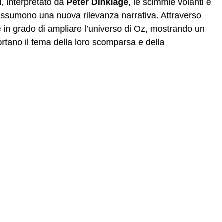
d
, interpretato da
Peter Dinklage
, le scimmie volanti e
 assumono una nuova rilevanza narrativa. Attraverso
 è in grado di ampliare l’universo di Oz, mostrando un
tano il tema della loro scomparsa e della