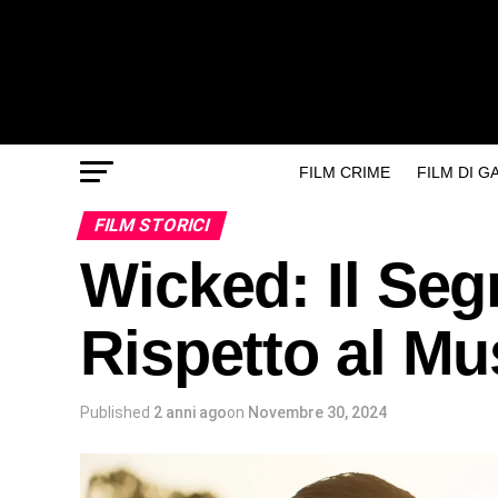
FILM CRIME
FILM DI 
FILM STORICI
Wicked: Il Se
Rispetto al Mu
Published
2 anni ago
on
Novembre 30, 2024