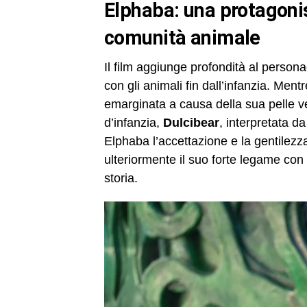
Elphaba: una protagonista con un legame emotivo verso la
comunità animale
Il film aggiunge profondità al person
con gli animali fin dall’infanzia. Men
emarginata a causa della sua pelle ve
d’infanzia,
Dulcibear
, interpretata d
Elphaba l’accettazione e la gentilez
ulteriormente il suo forte legame con 
storia.