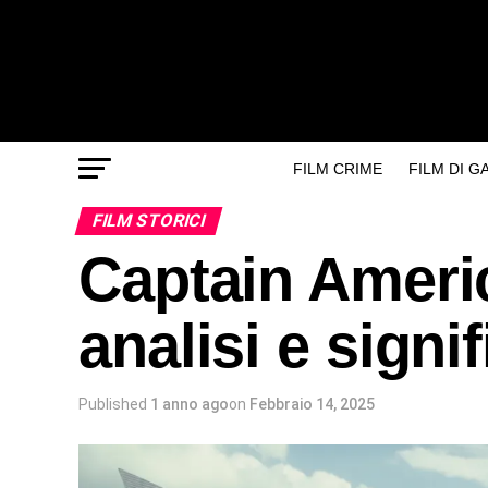
FILM CRIME
FILM DI 
FILM STORICI
Captain Ameri
analisi e signif
Published
1 anno ago
on
Febbraio 14, 2025