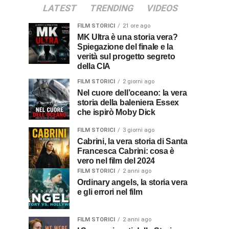
LATEST
TRENDING
VIDEOS
FILM STORICI
21 ore ago
MK Ultra è una storia vera?
Spiegazione del finale e la
verità sul progetto segreto
della CIA
FILM STORICI
2 giorni ago
Nel cuore dell’oceano: la vera
storia della baleniera Essex
che ispirò Moby Dick
FILM STORICI
3 giorni ago
Cabrini, la vera storia di Santa
Francesca Cabrini: cosa è
vero nel film del 2024
FILM STORICI
2 anni ago
Ordinary angels, la storia vera
e gli errori nel film
FILM STORICI
2 anni ago