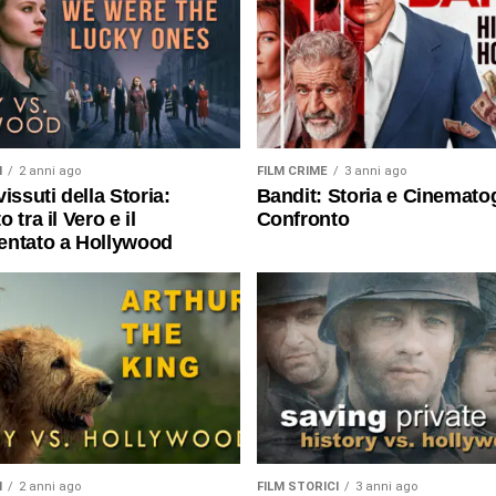
I
2 anni ago
FILM CRIME
3 anni ago
issuti della Storia:
Bandit: Storia e Cinematog
 tra il Vero e il
Confronto
entato a Hollywood
I
2 anni ago
FILM STORICI
3 anni ago