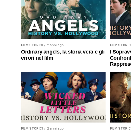
FILM STORICI
2 anni ago
FILM STORIC
Ordinary angels, la storia vera e gli
I Sopravv
errori nel film
Confronto
Rappres
FILM STORICI
2 anni ago
FILM STORIC