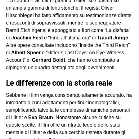
“La caduta – Gli ultimi giorni di Hitler” si è basata su
un’ampia gamma di fonti storiche. Il regista Oliver
Hirschbiegel ha fatto affidamento su testimonianze dirette
e resoconti di sopravvissuti, mentre lo sceneggiatore
Bernd Eichinger si è appoggiato a libri come “La disfatta”
di
Joachim Fest
e “Fino all’ultima ora” di
Traudl Junge
.
Altre opere consultate includono “Inside the Third Reich”
di
Albert Speer
e “Hitler’s Last Days: An Eye-Witness
Account” di
Gerhard Boldt
, che hanno contribuito a
dipingere un quadro dettagliato degli avvenimenti.
le differenze con la storia reale
Sebbene il film venga considerato altamente accurato, ha
introdotto alcuni adattamenti per fini cinematografici,
semplificando talvolta le complesse dinamiche personali
di Hitler e
Eva Braun
. Nonostante alcune critiche su
queste scelte, il film offre un ritratto fedele dello stato
mentale di Hitler e della sua cerchia ristretta durante gli