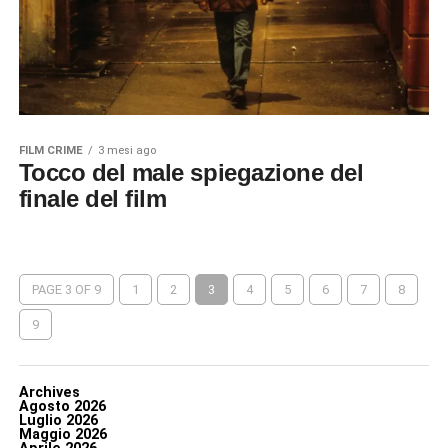
FILM CRIME
3 mesi ago
Tocco del male spiegazione del
finale del film
PAGE 3 OF 9
1
2
3
4
5
6
7
8
9
Archives
Agosto 2026
Luglio 2026
Maggio 2026