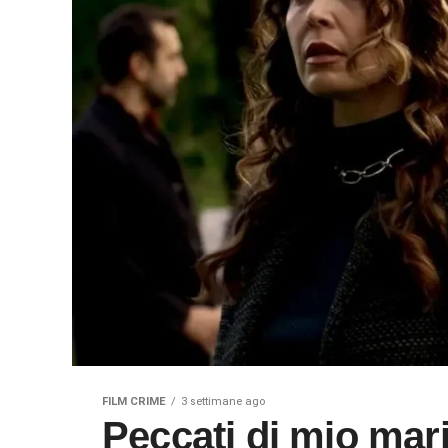
FILM CRIME
3 settimane ago
Peccati di mio marito spiegazione finale