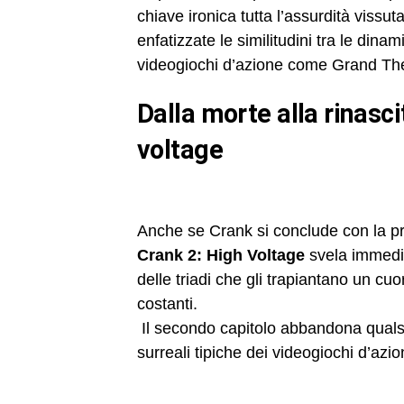
chiave ironica tutta l’assurdità vissut
enfatizzate le similitudini tra le dinam
videogiochi d’azione come Grand The
dalla morte alla rinascita: anticipazioni su crank 2 high
voltage
Anche se Crank si conclude con la pre
Crank 2: High Voltage
svela immedia
delle triadi che gli trapiantano un cuo
costanti.
Il secondo capitolo abbandona qualsi
surreali tipiche dei videogiochi d’azi