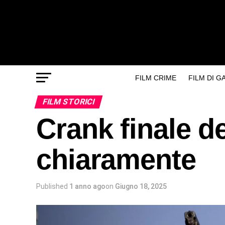
FILM CRIME
FILM DI 
FILM STORICI
Crank finale de
chiaramente
Published
1 anno ago
on
Giugno 18, 2025