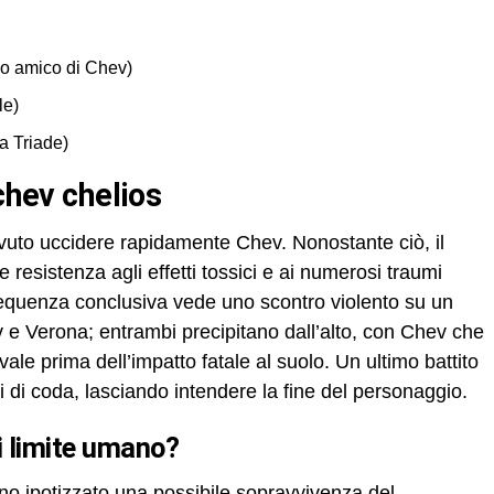
o amico di Chev)
le)
a Triade)
 chev chelios
ovuto uccidere rapidamente Chev. Nonostante ciò, il
resistenza agli effetti tossici e ai numerosi traumi
 sequenza conclusiva vede uno scontro violento su un
 e Verona; entrambi precipitano dall’alto, con Chev che
ivale prima dell’impatto fatale al suolo. Un ultimo battito
i di coda, lasciando intendere la fine del personaggio.
i limite umano?
nno ipotizzato una possibile sopravvivenza del