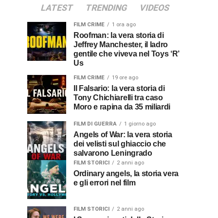
LATEST
TRENDING
VIDEOS
FILM CRIME
1 ora ago
Roofman: la vera storia di
Jeffrey Manchester, il ladro
gentile che viveva nel Toys ‘R’
Us
FILM CRIME
19 ore ago
Il Falsario: la vera storia di
Tony Chichiarelli tra caso
Moro e rapina da 35 miliardi
FILM DI GUERRA
1 giorno ago
Angels of War: la vera storia
dei velisti sul ghiaccio che
salvarono Leningrado
FILM STORICI
2 anni ago
Ordinary angels, la storia vera
e gli errori nel film
FILM STORICI
2 anni ago