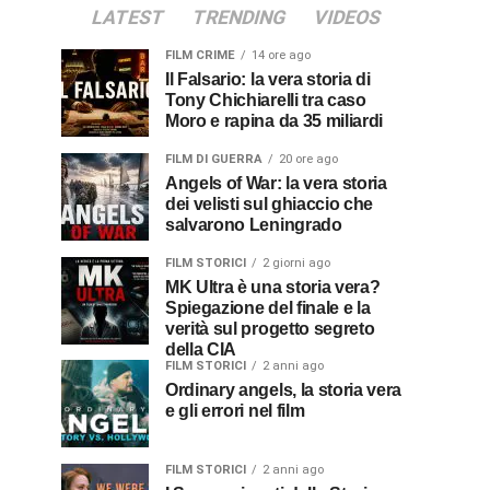
LATEST
TRENDING
VIDEOS
FILM CRIME
14 ore ago
Il Falsario: la vera storia di
Tony Chichiarelli tra caso
Moro e rapina da 35 miliardi
FILM DI GUERRA
20 ore ago
Angels of War: la vera storia
dei velisti sul ghiaccio che
salvarono Leningrado
FILM STORICI
2 giorni ago
MK Ultra è una storia vera?
Spiegazione del finale e la
verità sul progetto segreto
della CIA
FILM STORICI
2 anni ago
Ordinary angels, la storia vera
e gli errori nel film
FILM STORICI
2 anni ago