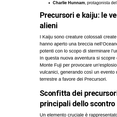
Charlie Hunnam
, protagonista de
precursori e kaiju: le vere intenzioni degli antagonisti
alieni
I Kaiju sono creature colossali create 
hanno aperto una breccia nell’Oceano
potenti con lo scopo di sterminare l’u
In questa nuova avventura si scopre c
Monte Fuji per provocare un’esplosio
vulcanici, generando così un evento 
terrestre a favore dei Precursori.
sconfitta dei precursori e tradimento umano: gli eventi
principali dello scontro
Un elemento cruciale è rappresentato