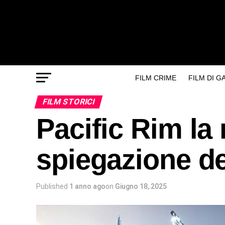
FILM CRIME
FILM DI 
FILM STORICI
Pacific Rim la 
spiegazione del
Published
1 anno ago
on
Giugno 18, 2025