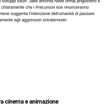
sviluppi futuri: Jake affronta Newt ormai prigioniero e
e chiaramente che i Precursori non rinunceranno
Viene suggerita l’intenzione dell’umanità di passare
amente agli aggressori extraterrestri.
tra cinema e animazione