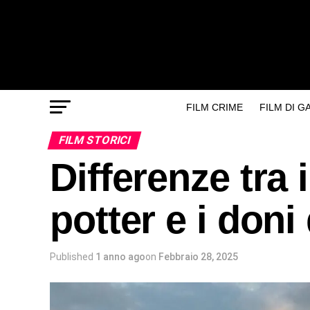
FILM CRIME
FILM DI 
FILM STORICI
Differenze tra i
potter e i doni
Published
1 anno ago
on
Febbraio 28, 2025