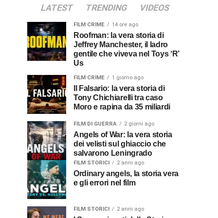
LATEST
TRENDING
VIDEOS
FILM CRIME
14 ore ago
Roofman: la vera storia di
Jeffrey Manchester, il ladro
gentile che viveva nel Toys ‘R’
Us
FILM CRIME
1 giorno ago
Il Falsario: la vera storia di
Tony Chichiarelli tra caso
Moro e rapina da 35 miliardi
FILM DI GUERRA
2 giorni ago
Angels of War: la vera storia
dei velisti sul ghiaccio che
salvarono Leningrado
FILM STORICI
2 anni ago
Ordinary angels, la storia vera
e gli errori nel film
FILM STORICI
2 anni ago