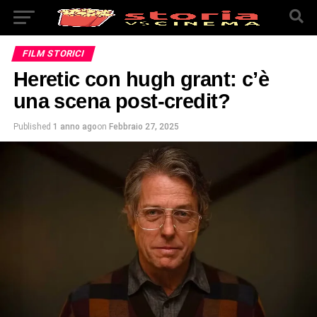
FILM STORICI
Heretic con hugh grant: c’è
una scena post-credit?
Published
1 anno ago
on
Febbraio 27, 2025