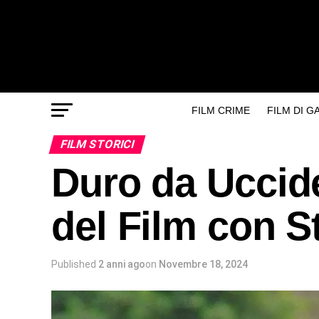
FILM CRIME
FILM DI 
FILM STORICI
Duro da Uccide
del Film con S
Published
2 anni ago
on
Novembre 18, 2024