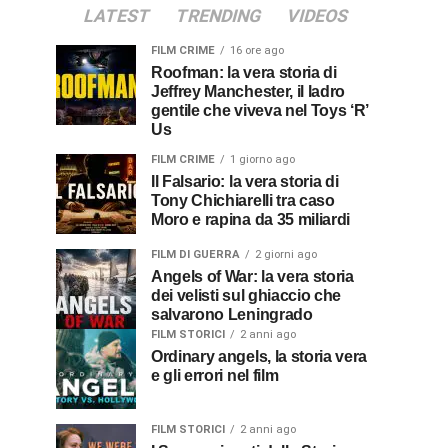
LATEST
TRENDING
VIDEOS
FILM CRIME
16 ore ago
Roofman: la vera storia di
Jeffrey Manchester, il ladro
gentile che viveva nel Toys ‘R’
Us
FILM CRIME
1 giorno ago
Il Falsario: la vera storia di
Tony Chichiarelli tra caso
Moro e rapina da 35 miliardi
FILM DI GUERRA
2 giorni ago
Angels of War: la vera storia
dei velisti sul ghiaccio che
salvarono Leningrado
FILM STORICI
2 anni ago
Ordinary angels, la storia vera
e gli errori nel film
FILM STORICI
2 anni ago