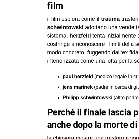
film
il film esplora come
il trauma
trasfor
schwintowski
adottano una vendetta
sistema.
herzfeld
tenta inizialmente d
costringe a riconoscere i limiti della 
modo concreto, fuggendo dall’ex fida
interiorizzata come una lotta per la 
paul herzfeld
(medico legale in cri
jens marinek
(padre in cerca di giu
Philipp schwintowski
(altro padre 
perché il finale lascia paul herzfeld moralmente cambiato
anche dopo la morte di
la chiusura mostra una trasformazione 