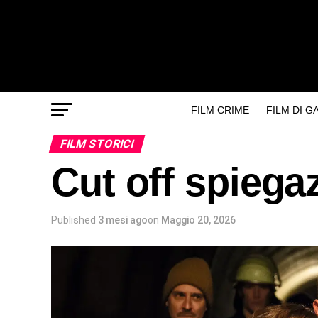
FILM CRIME
FILM DI 
FILM STORICI
Cut off spiegaz
Published
3 mesi ago
on
Maggio 20, 2026