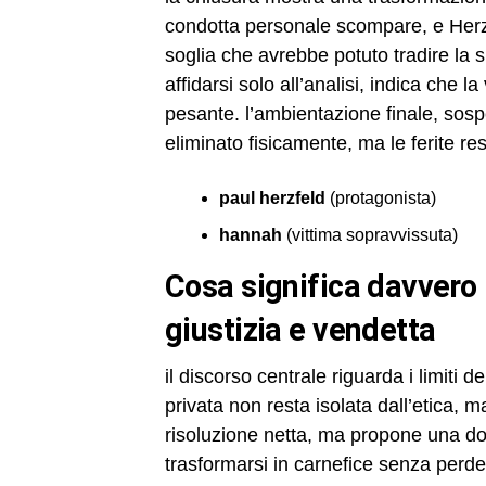
condotta personale scompare, e Herz
soglia che avrebbe potuto tradire la su
affidarsi solo all’analisi, indica ch
pesante. l’ambientazione finale, sos
eliminato fisicamente, ma le ferite res
paul herzfeld
(protagonista)
hannah
(vittima sopravvissuta)
cosa significa davvero il finale di cut off per il rapporto tra
giustizia e vendetta
il discorso centrale riguarda i limiti de
privata non resta isolata dall’etica, m
risoluzione netta, ma propone una dom
trasformarsi in carnefice senza perde