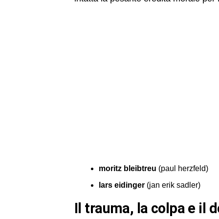
moritz bleibtreu
(paul herzfeld)
lars eidinger
(jan erik sadler)
il trauma, la colpa e il dolore ereditato: temi più oscuri del