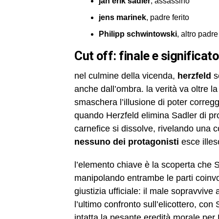
jan erik sadler
, assassino
jens marinek
, padre ferito
Philipp schwintowski
, altro padre
cut off: finale e significat
nel culmine della vicenda,
herzfeld
s
anche dall’ombra. la verità va oltre la 
smaschera l’illusione di poter correg
quando Herzfeld elimina Sadler di pro
carnefice si dissolve, rivelando una c
nessuno dei protagonisti
esce ille
l’elemento chiave è la scoperta che Sa
manipolando entrambe le parti coinvolt
giustizia ufficiale: il male sopravvive
l’ultimo confronto sull’elicottero, con
intatta la pesante eredità morale per H