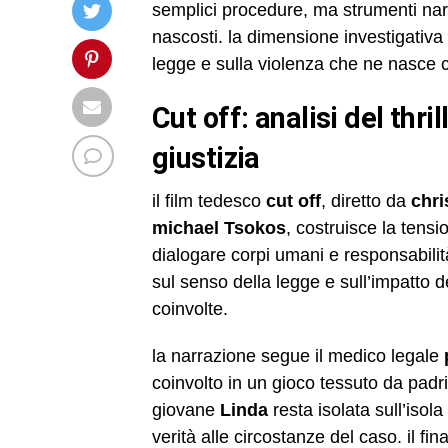
semplici procedure, ma strumenti narr
nascosti. la dimensione investigativa
legge e sulla violenza che ne nasce c
cut off: analisi del thriller forense e del collasso della
giustizia
il film tedesco
cut off
, diretto da
chri
michael Tsokos
, costruisce la tens
dialogare corpi umani e responsabilit
sul senso della legge e sull’impatto d
coinvolte.
la narrazione segue il medico legale
coinvolto in un gioco tessuto da padri f
giovane
Linda
resta isolata sull’iso
verità alle circostanze del caso. il fi