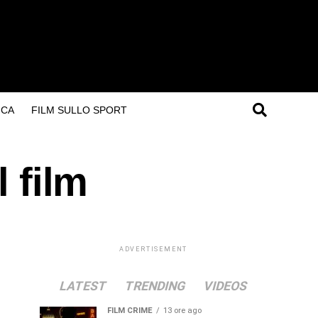
ICA
FILM SULLO SPORT
l film
ADVERTISEMENT
LATEST
TRENDING
VIDEOS
FILM CRIME
13 ore ago