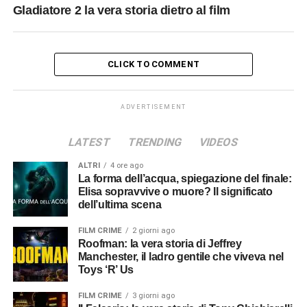
Gladiatore 2 la vera storia dietro al film
CLICK TO COMMENT
ADVERTISEMENT
LATEST
TRENDING
VIDEOS
ALTRI
4 ore ago
La forma dell’acqua, spiegazione del finale:
Elisa sopravvive o muore? Il significato
dell’ultima scena
FILM CRIME
2 giorni ago
Roofman: la vera storia di Jeffrey
Manchester, il ladro gentile che viveva nel
Toys ‘R’ Us
FILM CRIME
3 giorni ago