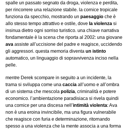
spalle un passato segnato da droga, violenza e perdita,
per rincorrere una relazione stabile. la cornice tropicale
funziona da specchio, mostrando un
paesaggio
che è
allo stesso tempo attrattivo e ostile, dove
la violenza
si
insinua dietro ogni sorriso turistico. una chiave narrativa
fondamentale è la scena che riporta al 2002: una giovane
ava
assiste all’uccisione del padre e reagisce, uccidendo
gli aggressori. questa memoria diventa
un istinto
automatico, un linguaggio di sopravvivenza inciso nella
pelle.
mentre Derek scompare in seguito a un incidente, la
trama si sviluppa come una
caccia
all’uomo e all’ombra
di un sistema che mescola
polizia
, criminalità e potere
economico. l’ambientazione paradisiaca si rivela quindi
una cornice per una discesa nell’
intimità violenta
: Ava
non è una eroina invincibile, ma una figura vulnerabile
che reagisce con furia e determinazione, ritornando
spesso a una violenza che la mente associa a una forma