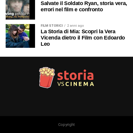
Salvate il Soldato Ryan, storia vera,
errori nel film e confronto
FILM STORICI
2 anni ago
La Storia di Mia: Scopri la Vera
Vicenda dietro il Film con Edoardo
Leo
Copyright