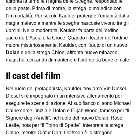
affronta la terribile Regina delle Streghe, responsabile
della peste. Prima di morire, la strega lo maledice con
l’immortalità. Per secoli, Kaulder protegge l’umanità dalla
magia malevola mentre le streghe nascoste vivono tra gli
uomini. Nella modernità, Kaulder fa parte dell’ordine
sacro de L’Ascia e la Croce. Quando il leader dell’ordine
muore misteriosamente, Kaulder, con l’aiuto di un nuovo
Dolan
e della strega Chloe, affronta nuove minacce
magiche, cercando di mantenere l’ordine tra bene e male.
il cast del film
Nel ruolo del protagonista, Kaulder, troviamo Vin Diesel.
Diesel si è impegnato in un intensivo allenamento per
eseguire le scene di azione. Al suo fianco ci sono Michael
Caine come l’iniziale Dolan e Elijah Wood, famoso per “Il
Signore degli Anelli”, nel ruolo del nuovo Dolan. Rose
Leslie, nota per “Il Trono di Spade”, interpreta la strega
Chloe, mentre Ólafur Darri Ólafsson è lo stregone