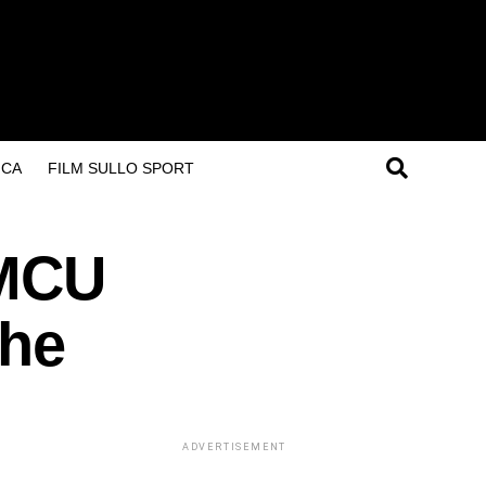
ICA
FILM SULLO SPORT
’MCU
che
ADVERTISEMENT