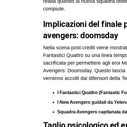
realtà quando la nuova squadra ottiene
compiute.
implicazioni del finale per fantastic four: gli inizi &
avengers: doomsday
Nella scena post-credit viene mostrata
Fantastici Quattro su una linea temp
sacrificata per permettere agli eroi Ma
Avengers: Doomsday. Questo lascia p
verranno accolti dai difensori della T
I Fantastici Quattro (Fantastic Fo
I New Avengers guidati da Yelen
Squadra Avengers capitanata d
taglio psicologico ed 