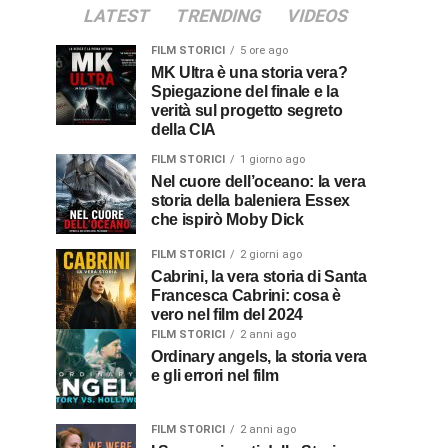
LATEST
TRENDING
VIDEOS
FILM STORICI
5 ore ago
MK Ultra è una storia vera?
Spiegazione del finale e la
verità sul progetto segreto
della CIA
FILM STORICI
1 giorno ago
Nel cuore dell’oceano: la vera
storia della baleniera Essex
che ispirò Moby Dick
FILM STORICI
2 giorni ago
Cabrini, la vera storia di Santa
Francesca Cabrini: cosa è
vero nel film del 2024
FILM STORICI
2 anni ago
Ordinary angels, la storia vera
e gli errori nel film
FILM STORICI
2 anni ago