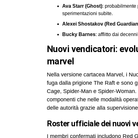
Ava Starr (Ghost)
: probabilmente 
sperimentazioni subite.
Alexei Shostakov (Red Guardian
Bucky Barnes
: afflitto dai dece
nuovi vendicatori: evoluzione nel mcu rispetto ai fumetti
marvel
Nella versione cartacea Marvel, i Nu
fuga dalla prigione The Raft e sono 
Cage, Spider-Man e Spider-Woman. N
componenti che nelle modalità operati
delle autorità grazie alla supervision
roster ufficiale dei nuovi 
I membri confermati includono Red 