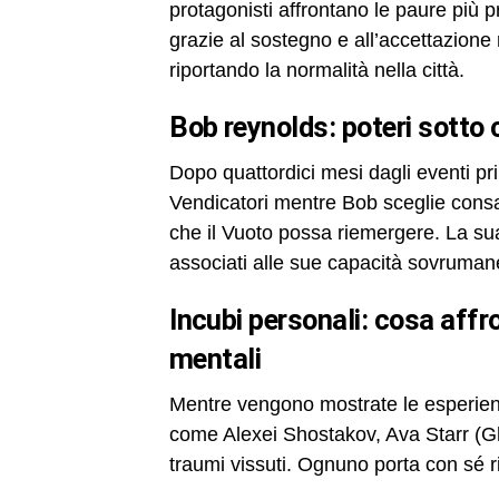
protagonisti affrontano le paure più 
grazie al sostegno e all’accettazione 
riportando la normalità nella città.
bob reynolds: poteri sotto
Dopo quattordici mesi dagli eventi pr
Vendicatori mentre Bob sceglie consap
che il Vuoto possa riemergere. La sua
associati alle sue capacità sovruman
incubi personali: cosa affrontano i thunderbolts nelle loro stanze
mentali
Mentre vengono mostrate le esperienz
come Alexei Shostakov, Ava Starr (Gh
traumi vissuti. Ognuno porta con sé ri