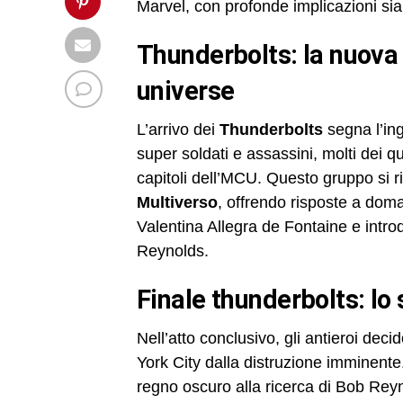
Marvel, con profonde implicazioni sia
thunderbolts: la nuova squadra nel marvel cinematic
universe
L’arrivo dei
Thunderbolts
segna l’in
super soldati e assassini, molti dei q
capitoli dell’MCU. Questo gruppo si r
Multiverso
, offrendo risposte a dom
Valentina Allegra de Fontaine e intr
Reynolds.
finale thunderbolts: lo
Nell’atto conclusivo, gli antieroi dec
York City dalla distruzione imminent
regno oscuro alla ricerca di Bob Reyn