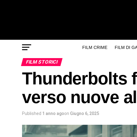
FILM CRIME
FILM DI 
FILM STORICI
Thunderbolts f
verso nuove al
Published
1 anno ago
on
Giugno 6, 2025