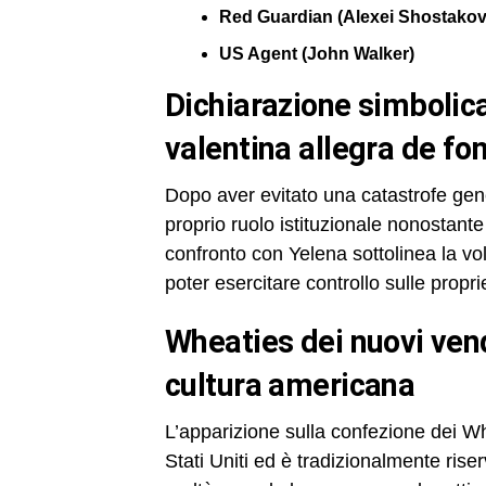
Red Guardian (Alexei Shostakov
US Agent (John Walker)
dichiarazione simbolica: “ora sei nostra” tra yelena e
valentina allegra de fo
Dopo aver evitato una catastrofe gene
proprio ruolo istituzionale nonostant
confronto con Yelena sottolinea la v
poter esercitare controllo sulle propri
wheaties dei nuovi vendicatori: significato simbolico nella
cultura americana
L’apparizione sulla confezione dei W
Stati Uniti ed è tradizionalmente riser