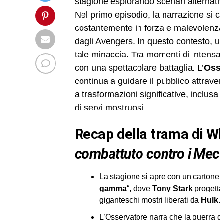
stagione esplorando scenari alternati
Nel primo episodio, la narrazione si 
costantemente in forza e malevolenza,
dagli Avengers. In questo contesto, 
tale minaccia. Tra momenti di intensa 
con una spettacolare battaglia. L’
Oss
continua a guidare il pubblico attrave
a trasformazioni significative, inclu
di servi mostruosi.
recap della trama di
Wh
combattuto contro i Me
La stagione si apre con un cartone a
gamma
“, dove
Tony Stark
progetta
giganteschi mostri liberati da
Hulk
.
L’Osservatore narra che la guerra