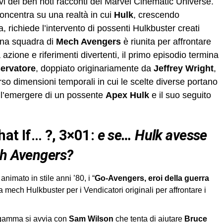
vi dei ben noti racconti del Marvel Cinematic Universe.
concentra su una realtà in cui
Hulk
, crescendo
 richiede l’intervento di possenti Hulkbuster creati
una squadra di
Mech Avengers
è riunita per affrontare
azione e riferimenti divertenti, il primo episodio termina
ervatore
, doppiato originariamente da
Jeffrey Wright
,
rso dimensioni temporali in cui le scelte diverse portano
sa l’emergere di un possente
Apex Hulk
e il suo seguito
at If… ?, 3×01
:
e se… Hulk avesse
ch Avengers?
nimato in stile anni ’80, i “
Go-Avengers, eroi della guerra
 mech Hulkbuster per i Vendicatori originali per affrontare i
 gamma si avvia con
Sam Wilson
che tenta di aiutare
Bruce