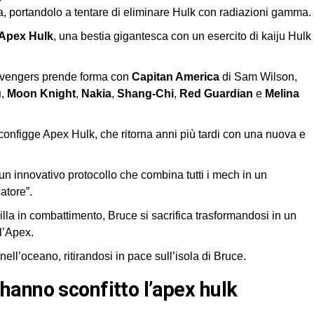
, portandolo a tentare di eliminare Hulk con radiazioni gamma.
Apex Hulk
, una bestia gigantesca con un esercito di kaiju Hulk
vengers prende forma con
Capitan America
di Sam Wilson,
u
,
Moon Knight
,
Nakia
,
Shang-Chi
,
Red Guardian
e
Melina
onfigge Apex Hulk, che ritorna anni più tardi con una nuova e
un innovativo protocollo che combina tutti i mech in un
atore”.
lla in combattimento, Bruce si sacrifica trasformandosi in un
l’Apex.
nell’oceano, ritirandosi in pace sull’isola di Bruce.
hanno sconfitto l’apex hulk