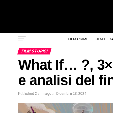
FILM CRIME
FILM DI 
FILM STORICI
What If… ?, 3×
e analisi del f
Published
2 anni ago
on
Dicembre 23, 2024