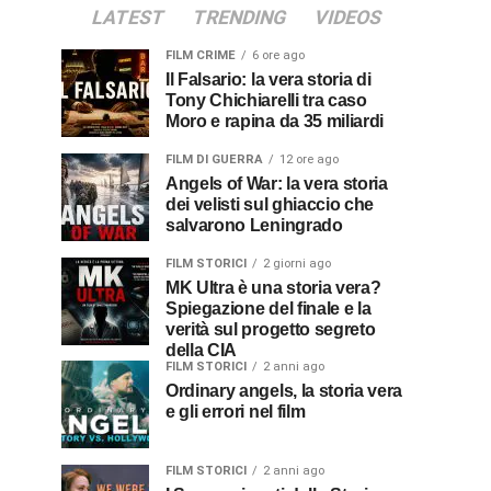
LATEST
TRENDING
VIDEOS
FILM CRIME
6 ore ago
Il Falsario: la vera storia di
Tony Chichiarelli tra caso
Moro e rapina da 35 miliardi
FILM DI GUERRA
12 ore ago
Angels of War: la vera storia
dei velisti sul ghiaccio che
salvarono Leningrado
FILM STORICI
2 giorni ago
MK Ultra è una storia vera?
Spiegazione del finale e la
verità sul progetto segreto
della CIA
FILM STORICI
2 anni ago
Ordinary angels, la storia vera
e gli errori nel film
FILM STORICI
2 anni ago