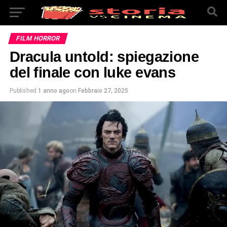
FILM HORROR
Dracula untold: spiegazione
del finale con luke evans
Published
1 anno ago
on
Febbraio 27, 2025