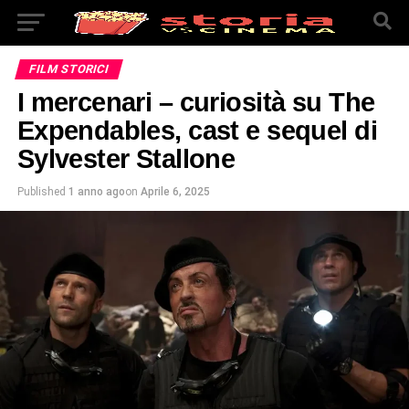
FILM STORICI
I mercenari – curiosità su The
Expendables, cast e sequel di
Sylvester Stallone
Published
1 anno ago
on
Aprile 6, 2025