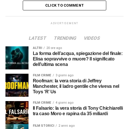
CLICK TO COMMENT
ADVERTISEMENT
LATEST
TRENDING
VIDEOS
ALTRI
20 ore ago
La forma dell’acqua, spiegazione del finale:
Elisa sopravvive o muore? Il significato
dell’ultima scena
FILM CRIME
3 giorni ago
Roofman: la vera storia di Jeffrey
Manchester, il ladro gentile che viveva nel
Toys ‘R’ Us
FILM CRIME
4 giorni ago
Il Falsario: la vera storia di Tony Chichiarelli
tra caso Moro e rapina da 35 miliardi
FILM STORICI
2 anni ago