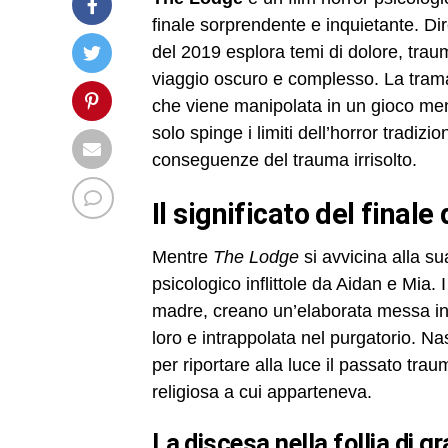
finale sorprendente e inquietante. Dir
del 2019 esplora temi di dolore, trau
viaggio oscuro e complesso. La trama
che viene manipolata in un gioco ment
solo spinge i limiti dell’horror tradiz
conseguenze del trauma irrisolto.
il significato del finale
Mentre
The Lodge
si avvicina alla s
psicologico inflittole da Aidan e Mia. I
madre, creano un’elaborata messa in
loro e intrappolata nel purgatorio. 
per riportare alla luce il passato tra
religiosa a cui apparteneva.
la discesa nella follia di g