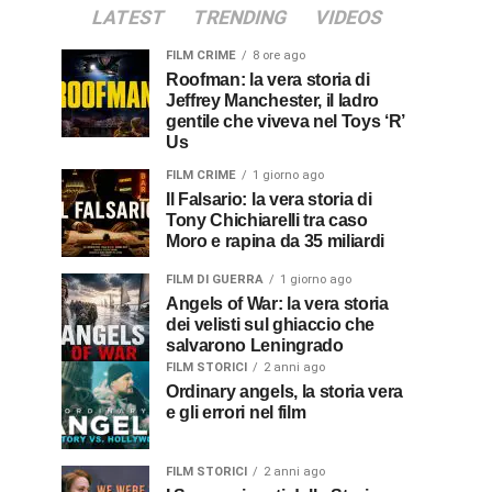
LATEST
TRENDING
VIDEOS
FILM CRIME
8 ore ago
Roofman: la vera storia di
Jeffrey Manchester, il ladro
gentile che viveva nel Toys ‘R’
Us
FILM CRIME
1 giorno ago
Il Falsario: la vera storia di
Tony Chichiarelli tra caso
Moro e rapina da 35 miliardi
FILM DI GUERRA
1 giorno ago
Angels of War: la vera storia
dei velisti sul ghiaccio che
salvarono Leningrado
FILM STORICI
2 anni ago
Ordinary angels, la storia vera
e gli errori nel film
FILM STORICI
2 anni ago