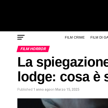
FILM CRIME
FILM DI 
FILM HORROR
La spiegazione 
lodge: cosa è
Published
1 anno ago
on
Marzo 15, 2025