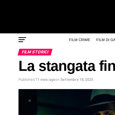
FILM CRIME
FILM DI 
FILM STORICI
La stangata fin
Published
11 mesi ago
on
Settembre 18, 2025