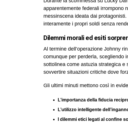
Durante la scommessa su Lucky Dan 
apparentemente federali irrompono nel
messinscena ideata dai protagonisti. T
interamente i propri soldi senza render
dilemmi morali ed esiti sorpre
Al termine dell’operazione Johnny ri
comunque per perderla, scegliendo inv
sottolinea come astuzia strategica e s
sovvertire situazioni critiche dove fo
Gli ultimi minuti mettono così in evid
L’importanza della fiducia recipr
L’utilizzo intelligente dell’inganno
I dilemmi etici legati al confine s