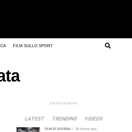
ICA
FILM SULLO SPORT
ata
ADVERTISEMENT
LATEST
TRENDING
VIDEOS
FILM DI GUERRA
24 minuti ago