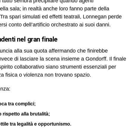
tutto sembra precipitare quando agenti
la sala; in realtà anche loro fanno parte della
ra spari simulati ed effetti teatrali, Lonnegan perde
si conto dell’artificio orchestrato ai suoi danni.
ndenti nel gran finale
nuncia alla sua quota affermando che finirebbe
ece di lasciare la scena insieme a Gondorff. Il finale
pirito collaborativo siano strumenti essenziali per
rza fisica o violenza non trovano spazio.
enza:
oca tra complici;
 rispetto alla brutalità;
ottile tra legalità e opportunismo.