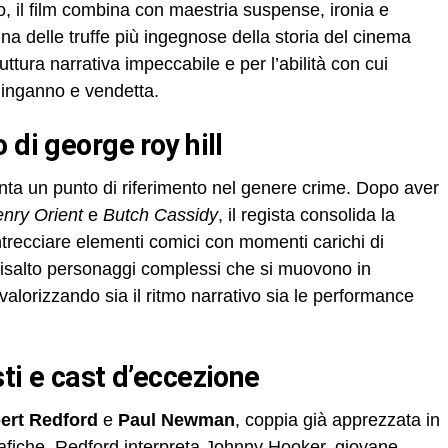
llo, il film combina con maestria suspense, ironia e
 una delle truffe più ingegnose della storia del cinema
uttura narrativa impeccabile e per l’abilità con cui
 inganno e vendetta.
 di george roy hill
ta un punto di riferimento nel genere crime. Dopo aver
enry Orient
e
Butch Cassidy
, il regista consolida la
intrecciare elementi comici con momenti carichi di
risalto personaggi complessi che si muovono in
lorizzando sia il ritmo narrativo sia le performance
sti e cast d’eccezione
ert Redford
e
Paul Newman
, coppia già apprezzata in
afiche. Redford interpreta Johnny Hooker, giovane