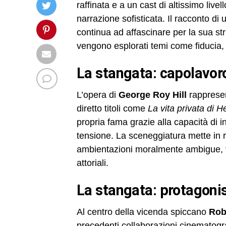
raffinata e a un cast di altissimo live
narrazione sofisticata. Il racconto di
continua ad affascinare per la sua str
vengono esplorati temi come fiducia,
la stangata: capolavoro
L’opera di
George Roy Hill
rappresen
diretto titoli come
La vita privata di H
propria fama grazie alla capacità di 
tensione. La sceneggiatura mette in 
ambientazioni moralmente ambigue, va
attoriali.
la stangata: protagoni
Al centro della vicenda spiccano
Rob
precedenti collaborazioni cinematogr