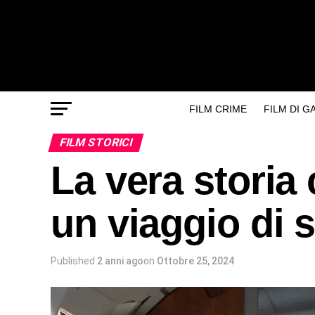
FILM CRIME
FILM DI 
FILM STORICI
La vera storia 
un viaggio di 
Published
2 anni ago
on
Ottobre 25, 2024