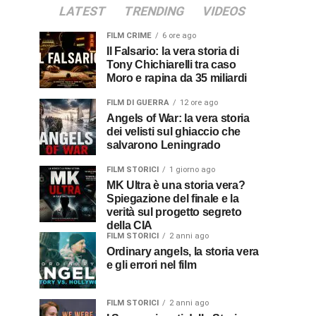
LATEST
TRENDING
VIDEOS
FILM CRIME
6 ore ago
Il Falsario: la vera storia di
Tony Chichiarelli tra caso
Moro e rapina da 35 miliardi
FILM DI GUERRA
12 ore ago
Angels of War: la vera storia
dei velisti sul ghiaccio che
salvarono Leningrado
FILM STORICI
1 giorno ago
MK Ultra è una storia vera?
Spiegazione del finale e la
verità sul progetto segreto
della CIA
FILM STORICI
2 anni ago
Ordinary angels, la storia vera
e gli errori nel film
FILM STORICI
2 anni ago