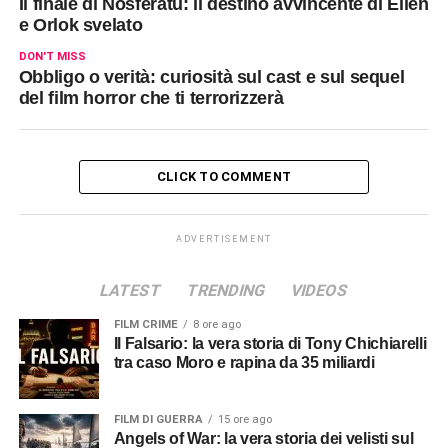
Il finale di Nosferatu: il destino avvincente di Ellen
e Orlok svelato
DON'T MISS
Obbligo o verità: curiosità sul cast e sul sequel
del film horror che ti terrorizzerà
CLICK TO COMMENT
ADVERTISEMENT
LATEST
TRENDING
VIDEOS
FILM CRIME
8 ore ago
Il Falsario: la vera storia di Tony Chichiarelli
tra caso Moro e rapina da 35 miliardi
FILM DI GUERRA
15 ore ago
Angels of War: la vera storia dei velisti sul