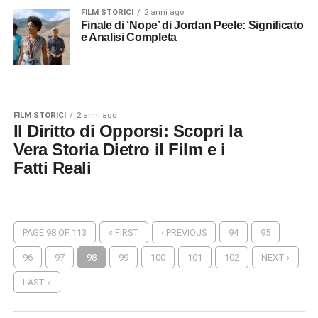
FILM STORICI
2 anni ago
Finale di ‘Nope’ di Jordan Peele: Significato
e Analisi Completa
FILM STORICI
2 anni ago
Il Diritto di Opporsi: Scopri la
Vera Storia Dietro il Film e i
Fatti Reali
PAGE 98 OF 113
« FIRST
‹ PREVIOUS
94
95
96
97
98
99
100
101
102
NEXT ›
LAST »