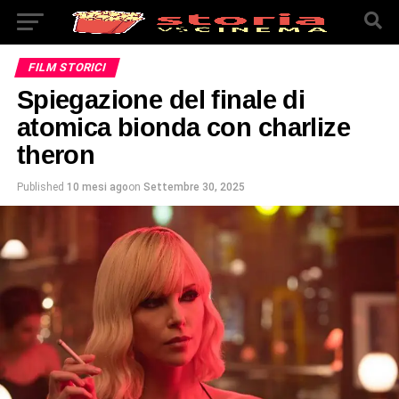
FILM STORICI
Spiegazione del finale di
atomica bionda con charlize
theron
Published
10 mesi ago
on
Settembre 30, 2025