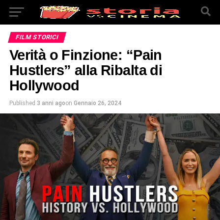
FILM STORICI
Verità o Finzione: “Pain
Hustlers” alla Ribalta di
Hollywood
Published
3 anni ago
on
Gennaio 26, 2024