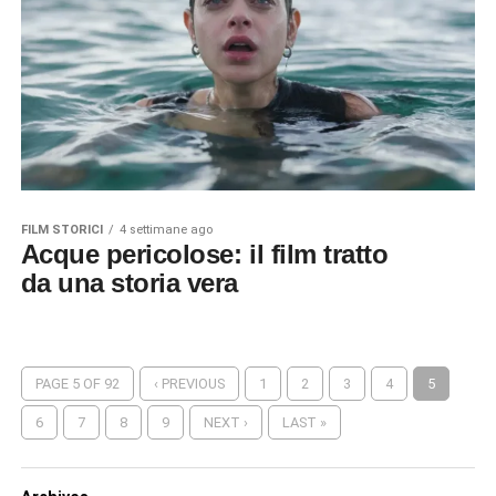
FILM STORICI
4 settimane ago
Acque pericolose: il film tratto
da una storia vera
PAGE 5 OF 92
‹ PREVIOUS
1
2
3
4
5
6
7
8
9
NEXT ›
LAST »